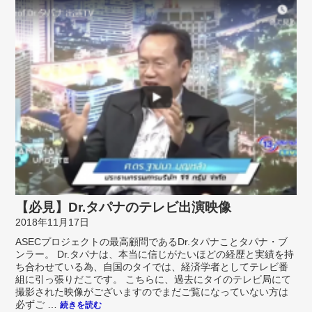
【必見】Dr.タパナのテレビ出演映像
2018年11月17日
ASECプロジェクトの最高顧問であるDr.タパナことタパナ・ブ
ンラー。 Dr.タパナは、本当に信じがたいほどの経歴と実績を持
ち合わせている為、自国のタイでは、経済学者としてテレビ番
組に引っ張りだこです。 こちらに、過去にタイのテレビ局にて
撮影された映像がございますのでまだご覧になっていない方は
必ずご …
続きを読む