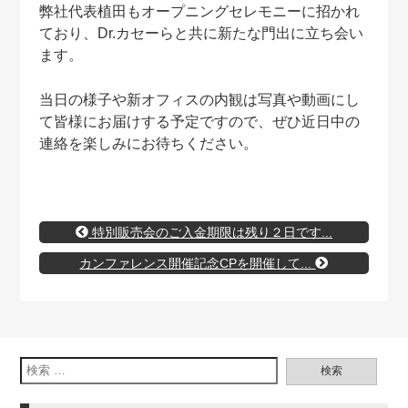
弊社代表植田もオープニングセレモニーに招かれ
ており、
Dr.カセーらと共に新たな門出に立ち会い
ます。
当日の様子や新オフィスの内観は写真や動画にし
て
皆様にお届けする予定ですので、ぜひ近日中の
連絡を
楽しみにお待ちください。
特別販売会のご入金期限は残り２日です...
カンファレンス開催記念CPを開催して...
検索