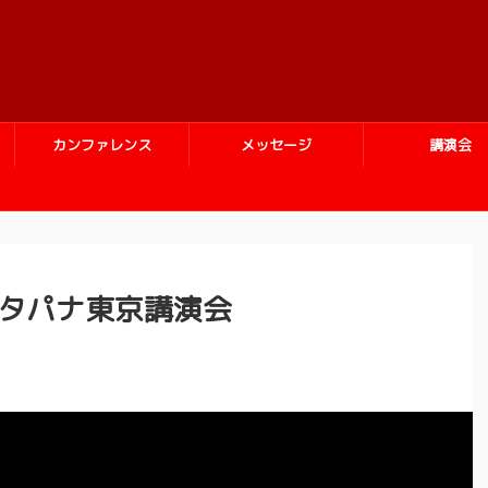
カンファレンス
メッセージ
講演会
f.Dr.タパナ東京講演会